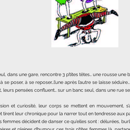
ul, dans une gare, rencontre 3 p’tites têtes… une rousse une 
te à se poser, à se reposer…l’une après l’autre se laisse séduir
, leurs pensées confluent… sur un banc seul, dans une rue se
sion et curiosité, leur corps se mettent en mouvement, s’
t tirent leur chronique pour la narrer tout en tendresse aux p
es femmes décident de danser ce qu’elles sont : délurées, bur
gères et pleines d’humour, ces trois p’tites femmes là, partage